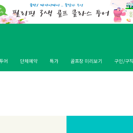
투어
단체예약
특가
골프장 미리보기
구인/구